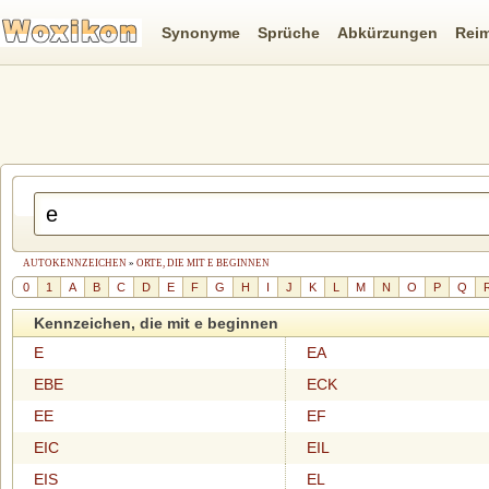
Synonyme
Sprüche
Abkürzungen
Rei
AUTOKENNZEICHEN
»
ORTE, DIE MIT E BEGINNEN
0
1
A
B
C
D
E
F
G
H
I
J
K
L
M
N
O
P
Q
Kennzeichen, die mit e beginnen
E
EA
EBE
ECK
EE
EF
EIC
EIL
EIS
EL