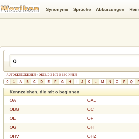
Synonyme
Sprüche
Abkürzungen
Rei
AUTOKENNZEICHEN
»
ORTE, DIE MIT O BEGINNEN
0
1
A
B
C
D
E
F
G
H
I
J
K
L
M
N
O
P
Q
Kennzeichen, die mit o beginnen
OA
OAL
OBG
OC
OE
OF
OG
OH
OHV
OHZ