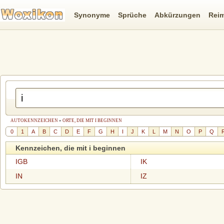
Synonyme
Sprüche
Abkürzungen
Rei
AUTOKENNZEICHEN
»
ORTE, DIE MIT I BEGINNEN
0
1
A
B
C
D
E
F
G
H
I
J
K
L
M
N
O
P
Q
Kennzeichen, die mit i beginnen
IGB
IK
IN
IZ