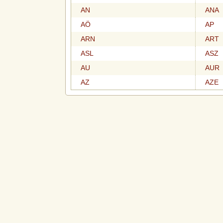
AN
ANA
AÖ
AP
ARN
ART
ASL
ASZ
AU
AUR
AZ
AZE