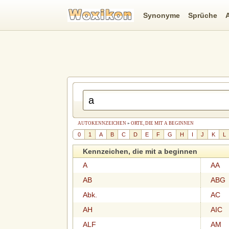
Synonyme
Sprüche
AUTOKENNZEICHEN
»
ORTE, DIE MIT A BEGINNEN
0
1
A
B
C
D
E
F
G
H
I
J
K
L
Kennzeichen, die mit a beginnen
A
AA
AB
ABG
Abk.
AC
AH
AIC
ALF
AM