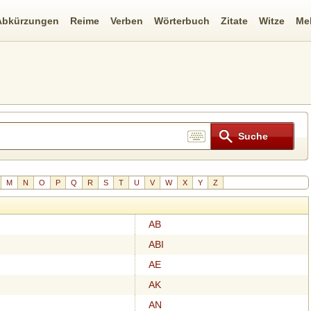
Abkürzungen
Reime
Verben
Wörterbuch
Zitate
Witze
Me
M
N
O
P
Q
R
S
T
U
V
W
X
Y
Z
AB
ABI
AE
AK
AN